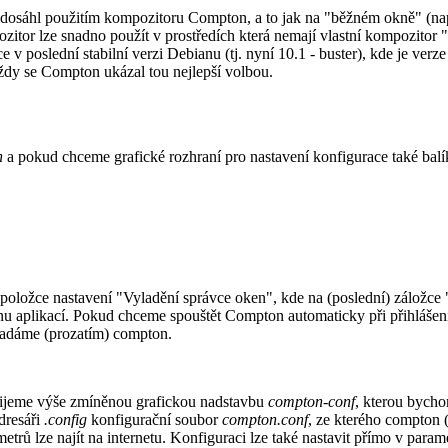
dosáhl použitím kompozitoru Compton, a to jak na "běžném okně" (např
itor lze snadno použít v prostředích která nemají vlastní kompozitor "
 poslední stabilní verzi Debianu (tj. nyní 10.1 - buster), kde je ve
vždy se Compton ukázal tou nejlepší volbou.
n
a pokud chceme grafické rozhraní pro nastavení konfigurace také bal
 položce nastavení "Vyladění správce oken", kde na (poslední) záložc
aplikací. Pokud chceme spouštět Compton automaticky při přihlášení,
 zadáme (prozatím) compton.
užijeme výše zmíněnou grafickou nadstavbu
compton-conf
, kterou bycho
dresáři
.config
konfigurační soubor
compton.conf
, ze kterého compton 
metrů lze najít na internetu. Konfiguraci lze také nastavit přímo v par