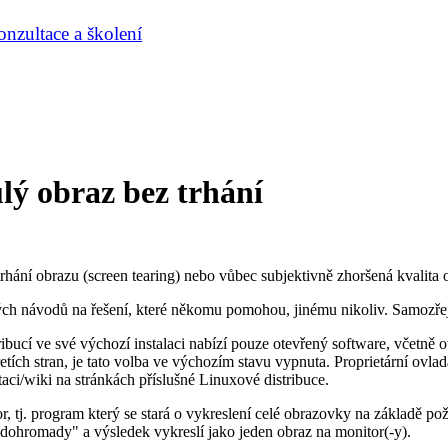
nzultace a školení
ý obraz bez trhání
ání obrazu (screen tearing) nebo vůbec subjektivně zhoršená kvalita o
ných návodů na řešení, které někomu pomohou, jinému nikoliv. Samozře
ribucí ve své výchozí instalaci nabízí pouze otevřený software, včetně 
třetích stran, je tato volba ve výchozím stavu vypnuta. Proprietární ov
aci/wiki na stránkách příslušné Linuxové distribuce.
r, tj. program který se stará o vykreslení celé obrazovky na základě po
 dohromady" a výsledek vykreslí jako jeden obraz na monitor(-y).