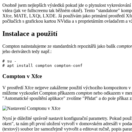
Osobně jsem nejlepších výsledků pokud jde o plynulost vykreslování 
videa (jak ve fullscreenu tak běžném okně). Tento "standalone" kompoz
Xfce, MATE, LXQt, LXDE. Já používám jako primární prostředí Xfce v
počítačích s grafickou kartou NVidia a s proprietárním ovladačem a 
Instalace a použití
Compton nainstalujeme ze standardních repozitářů jako balík
compto
jeho derivátech tedy např.:
# su -

Compton v Xfce
V prostředí Xfce nejprve zakážeme použití výchozího kompozitoru v
můžeme vyzkoušet Compton příkazem
compton
nebo odkazem v menu 
"Automatické spouštění aplikace" zvolíme "Přidat" a do pole příkaz
Nyní je důležité správně nastavit konfigurační parametry. Pokud po
oken", ta nám při první uložení vytvoří v domovském adresáři v poda
(textový) soubor lze samozřejmě vytvořit a editovat ručně, popis para