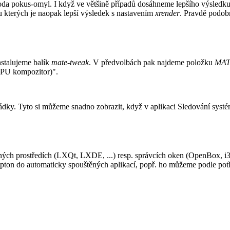
etoda pokus-omyl. I když ve většině případů dosáhneme lepšího výsled
u kterých je naopak lepší výsledek s nastavením
xrender
. Pravdě podob
nstalujeme balík
mate-tweak
. V předvolbách pak najdeme položku
MAT
PU kompozitor)".
řádky. Tyto si můžeme snadno zobrazit, když v aplikaci Sledování sys
ch prostředích (LXQt, LXDE, ...) resp. správcích oken (OpenBox, i3, 
ton do automaticky spouštěných aplikací, popř. ho můžeme podle potř