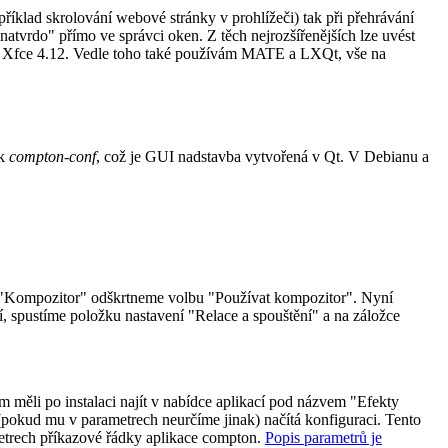
íklad skrolování webové stránky v prohlížeči) tak při přehrávání
natvrdo" přímo ve správci oken. Z těch nejrozšířenějších lze uvést
rze Xfce 4.12. Vedle toho také používám MATE a LXQt, vše na
ík
compton-conf
, což je GUI nadstavba vytvořená v Qt. V Debianu a
e "Kompozitor" odškrtneme volbu "Používat kompozitor". Nyní
 spustíme položku nastavení "Relace a spouštění" a na záložce
m měli po instalaci najít v nabídce aplikací pod názvem "Efekty
(pokud mu v parametrech neurčíme jinak) načítá konfiguraci. Tento
ametrech příkazové řádky aplikace compton.
Popis parametrů je