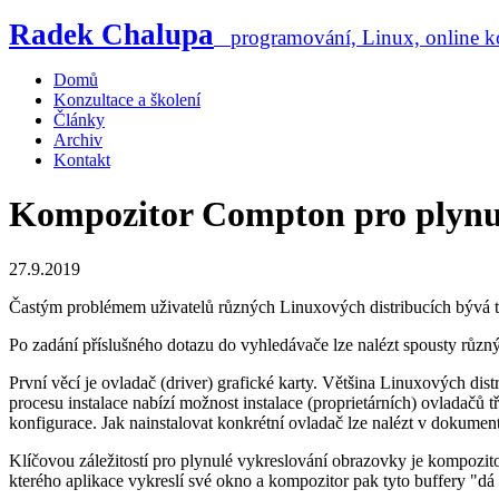
Radek Chalupa
programování, Linux, online ko
Domů
Konzultace a školení
Články
Archiv
Kontakt
Kompozitor Compton pro plynul
27.9.2019
Častým problémem uživatelů různých Linuxových distribucích bývá trh
Po zadání příslušného dotazu do vyhledávače lze nalézt spousty růz
První věcí je ovladač (driver) grafické karty. Většina Linuxových dist
procesu instalace nabízí možnost instalace (proprietárních) ovladačů 
konfigurace. Jak nainstalovat konkrétní ovladač lze nalézt v dokument
Klíčovou záležitostí pro plynulé vykreslování obrazovky je kompozito
kterého aplikace vykreslí své okno a kompozitor pak tyto buffery "dá