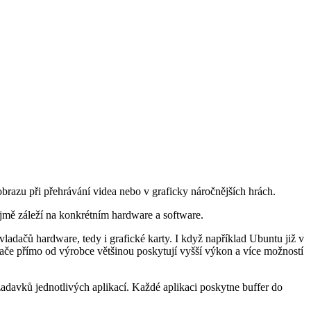
brazu při přehrávání videa nebo v graficky náročnějších hrách.
jmě záleží na konkrétním hardware a software.
ovladačů hardware, tedy i grafické karty. I když například Ubuntu již v
ladače přímo od výrobce většinou poskytují vyšší výkon a více možností
žadavků jednotlivých aplikací. Každé aplikaci poskytne buffer do